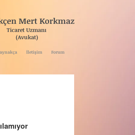
ökçen Mert Korkmaz
ret Uzmanı
vukat)
aynakça
İletişim
Forum
ılamıyor