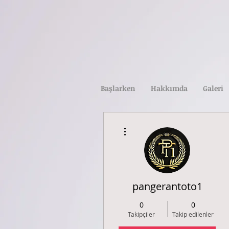
Başlarken
Hakkımda
Galeri
Diğer Eylemler
pangerantoto1
0
0
Takipçiler
Takip edilenler