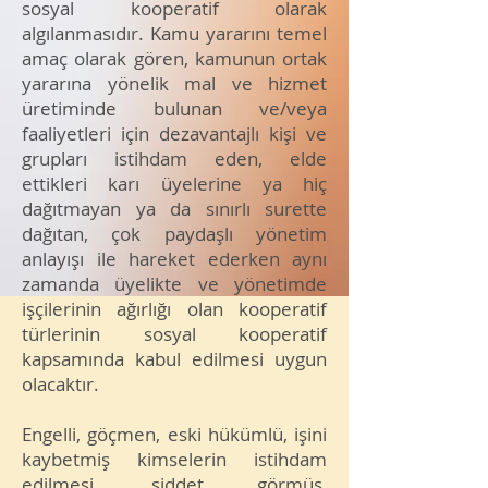
sosyal kooperatif olarak
algılanmasıdır. Kamu yararını temel
amaç olarak gören, kamunun ortak
yararına yönelik mal ve hizmet
üretiminde bulunan ve/veya
faaliyetleri için dezavantajlı kişi ve
grupları istihdam eden, elde
ettikleri karı üyelerine ya hiç
dağıtmayan ya da sınırlı surette
dağıtan, çok paydaşlı yönetim
anlayışı ile hareket ederken aynı
zamanda üyelikte ve yönetimde
işçilerinin ağırlığı olan kooperatif
türlerinin sosyal kooperatif
kapsamında kabul edilmesi uygun
olacaktır.
Engelli, göçmen, eski hükümlü, işini
kaybetmiş kimselerin istihdam
edilmesi, şiddet görmüş,