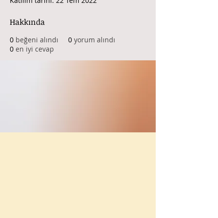
Katılım tarihi: 22 Tem 2022
Hakkında
0
beğeni alındı
0
yorum alındı
0
en iyi cevap