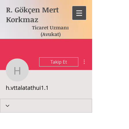
R. Gökçen Mert
Korkmaz
Ticaret Uzmanı
(Avukat)
Diğer Eylemler
Takip Et
h.vttalatathui1.1
h.vttalatathui1.1