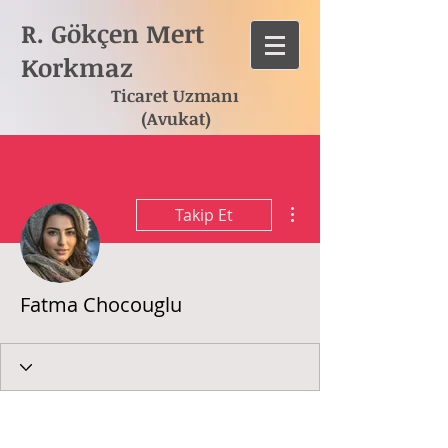
R. Gökçen Mert
Korkmaz
Ticaret Uzmanı
(Avukat)
Diğer Eylemler
Takip Et
Fatma Chocouglu