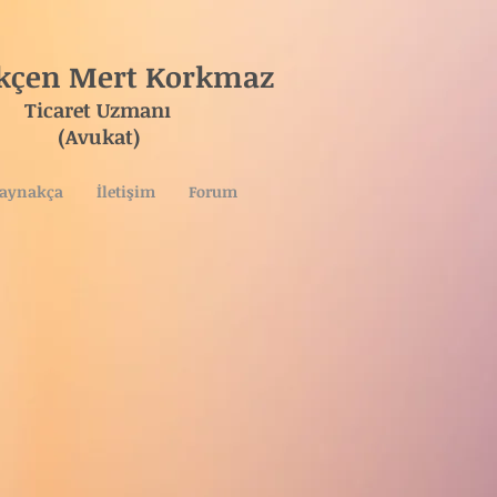
ökçen Mert Korkmaz
ret Uzmanı
vukat)
aynakça
İletişim
Forum