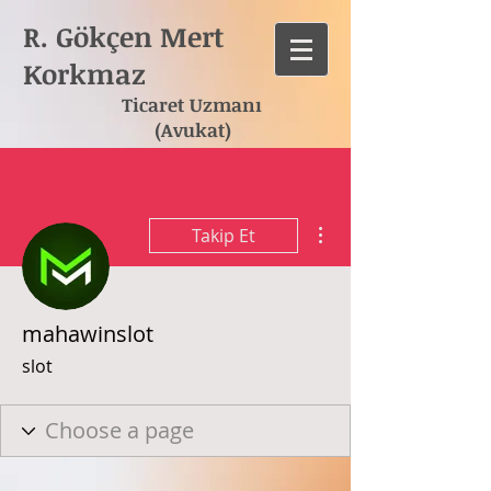
R. Gökçen Mert
Korkmaz
Ticaret Uzmanı
(Avukat)
Diğer Eylemler
Takip Et
mahawinslot
slot