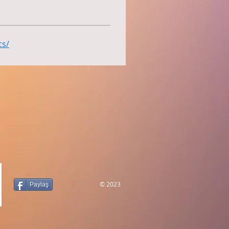
cs/
© 2023
Paylaş