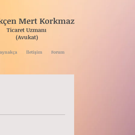
ökçen Mert Korkmaz
ret Uzmanı
vukat)
aynakça
İletişim
Forum