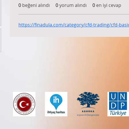
0
beğeni alındı
0
yorum alındı
0
en iyi cevap
https://finadula.com/category/cfd-trading/cfd-basi