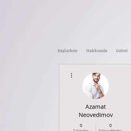
Başlarken
Hakkımda
Galeri
Diğer Eylemler
Azamat
Neovedimov
0
0
Takipçiler
Takip edilenler