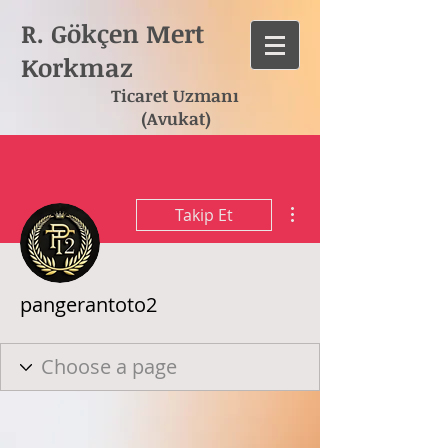
R. Gökçen Mert
Korkmaz
Ticaret Uzmanı
(Avukat)
Diğer Eylemler
Takip Et
pangerantoto2