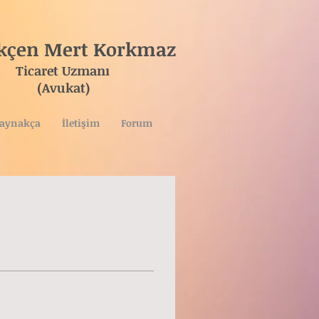
ökçen Mert Korkmaz
ret Uzmanı
vukat)
aynakça
İletişim
Forum