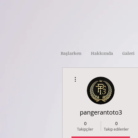
Başlarken
Hakkımda
Galeri
Diğer Eylemler
pangerantoto3
0
0
Takipçiler
Takip edilenler