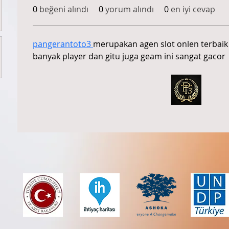
0
beğeni alındı
0
yorum alındı
0
en iyi cevap
pangerantoto3 
merupakan agen slot onlen terbaik d
banyak player dan gitu juga geam ini sangat gacor